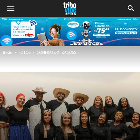
Início
FOTOS
CONFRATERNIZAÇÕES
CONFRATERNIZAÇÕES
BLOG
CULTURA
DESTAQUE HOME
DESTAQUE_BLOG
DESTAQUES FOTO
PRES. EPITÁCIO
PROPAGANDA
REGIÃO SP
SHOWS
SOCIAL
TURÍSMO