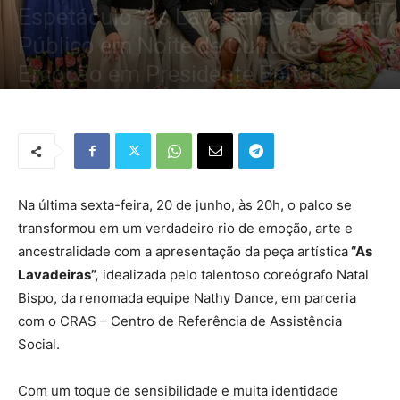
Espetáculo “As Lavadeiras” Encanta
Público em Noite de Cultura e
Emoção em Presidente Epitácio
Por
Redação Tribo
-
21 de junho de 2025
3510
0
Na última sexta-feira, 20 de junho, às 20h, o palco se
transformou em um verdadeiro rio de emoção, arte e
ancestralidade com a apresentação da peça artística
“As
Lavadeiras”,
idealizada pelo talentoso coreógrafo Natal
Bispo, da renomada equipe Nathy Dance, em parceria
com o CRAS – Centro de Referência de Assistência
Social.
Com um toque de sensibilidade e muita identidade