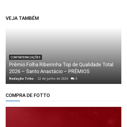
VEJA TAMBÉM
:
CONFRATERNIZAÇÕES
Prêmio Folha Ribeirinha Top de Qualidade Total
2026 – Santo Anastácio – PRÊMIOS
J
Redação Tribo
-
22 de junho de 2026
0
R
COMPRA DE FOTTO