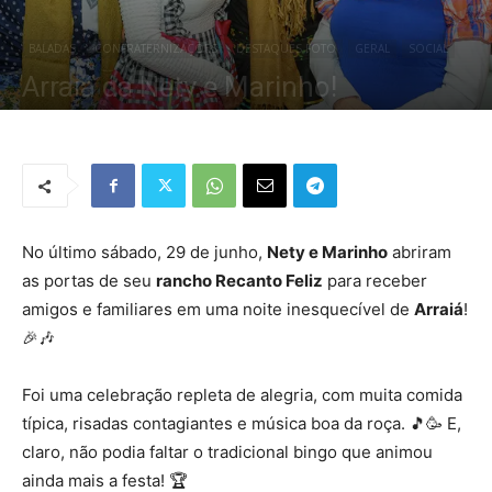
BALADAS
CONFRATERNIZAÇÕES
DESTAQUES FOTO
GERAL
SOCIAL
Arraiá da Nety e Marinho!
Por
Redação Tribo
-
30 de junho de 2024
1885
0
No último sábado, 29 de junho,
Nety e Marinho
abriram
as portas de seu
rancho Recanto Feliz
para receber
amigos e familiares em uma noite inesquecível de
Arraiá
!
🎉🎶
Foi uma celebração repleta de alegria, com muita comida
típica, risadas contagiantes e música boa da roça. 🎵🥳 E,
claro, não podia faltar o tradicional bingo que animou
ainda mais a festa! 🏆