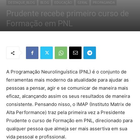
DESTAQUE_BLOG
BLOG
EDUCAÇÃO
GERAL
PROPAGANDA
Prudente recebe primeiro curso de
Formação em PNL
Por
Redação Tribo
-
20 de junho de 2019
1932
0
A Programação Neurolinguística (PNL) é o conjunto de
ferramentas mais moderno da atualidade para ajudar as
pessoas a pensar, agir e se comunicar de maneira mais
eficaz, alcançando assim os seus resultados de maneira
consistente. Pensando nisso, o IMAP (Instituto Matrix de
Alta Performance) traz pela primeira vez a Presidente
Prudente o curso de Formação em PNL, direcionado para
qualquer pessoa que almeja ser mais assertiva em sua
vida pessoal e profissional.