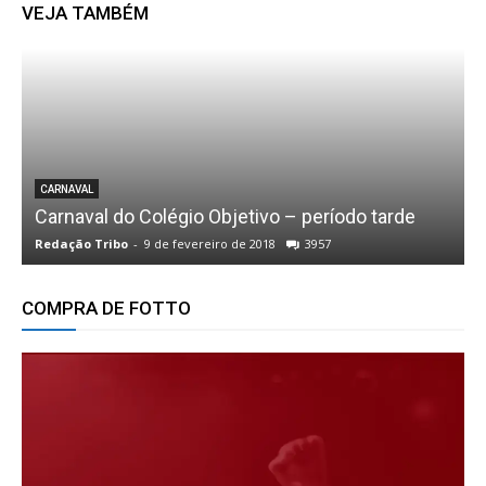
VEJA TAMBÉM
CARNAVAL
Carnaval do Colégio Objetivo – período tarde
Redação Tribo
-
9 de fevereiro de 2018
3957
R
COMPRA DE FOTTO