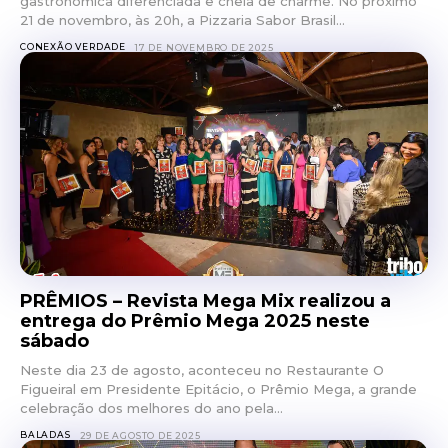
gastronômica diferenciada e cheia de charme. No próximo
21 de novembro, às 20h, a Pizzaria Sabor Brasil...
CONEXÃO VERDADE
17 DE NOVEMBRO DE 2025
PRÊMIOS – Revista Mega Mix realizou a
entrega do Prêmio Mega 2025 neste
sábado
Neste dia 23 de agosto, aconteceu no Restaurante O
Figueiral em Presidente Epitácio, o Prêmio Mega, a grande
celebração dos melhores do ano pela...
BALADAS
29 DE AGOSTO DE 2025