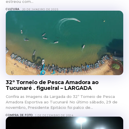
estreou com...
CULTURA
20 DE JANEIRO DE 2025
32º Torneio de Pesca Amadora ao
Tucunaré . figueiral – LARGADA
Confira as Imagens da Largada do 32º Torneio de Pesca
Amadora Esportiva ao Tucunaré No último sábado, 29 de
novembro, Presidente Epitácio foi palco de...
COMPRA DE FOTO
1 DE DEZEMBRO DE 2024