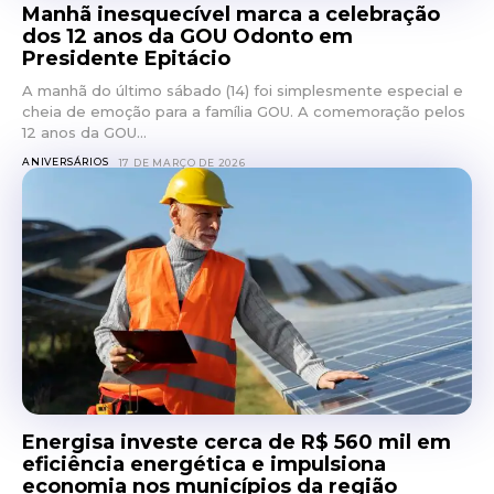
Manhã inesquecível marca a celebração
dos 12 anos da GOU Odonto em
Presidente Epitácio
A manhã do último sábado (14) foi simplesmente especial e
cheia de emoção para a família GOU. A comemoração pelos
12 anos da GOU...
ANIVERSÁRIOS
17 DE MARÇO DE 2026
Energisa investe cerca de R$ 560 mil em
eficiência energética e impulsiona
economia nos municípios da região