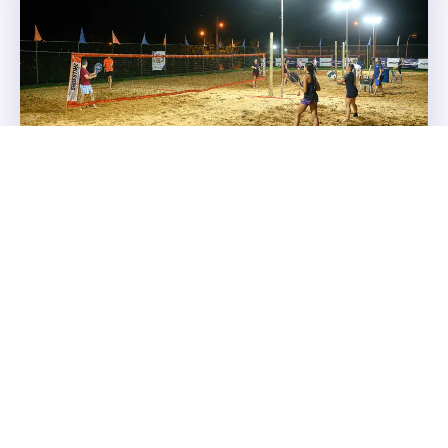
Treino de Beach Tennis na Arena Show de
Bola . 05-11-2024
Na tarde de terça-feira, a Arena Show de Bola foi palco de
um treino animado de Beach Tennis, comandado pelo
instrutor Ralfi. Confira alguns...
GERAL
6 DE NOVEMBRO DE 2024