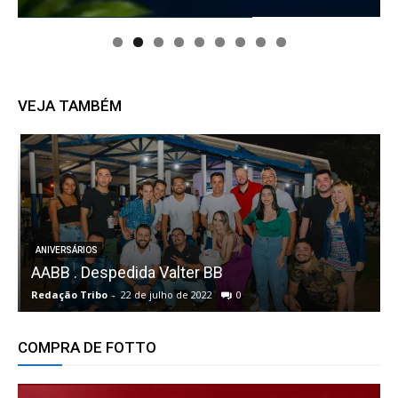
VEJA TAMBÉM
ANIVERSÁRIOS
AABB . Despedida Valter BB
Redação Tribo
-
22 de julho de 2022
0
R
COMPRA DE FOTTO