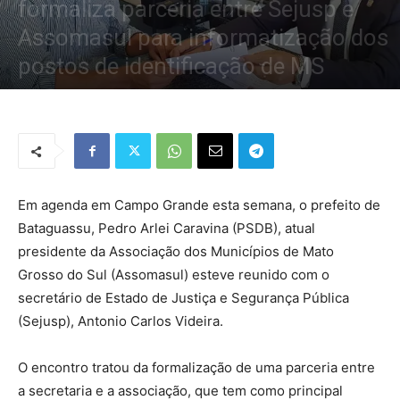
formaliza parceria entre Sejusp e
Assomasul para informatização dos
postos de identificação de MS
Por
Redação Tribo
-
30 de janeiro de 2020
988
0
Em agenda em Campo Grande esta semana, o prefeito de
Bataguassu, Pedro Arlei Caravina (PSDB), atual
presidente da Associação dos Municípios de Mato
Grosso do Sul (Assomasul) esteve reunido com o
secretário de Estado de Justiça e Segurança Pública
(Sejusp), Antonio Carlos Videira.
O encontro tratou da formalização de uma parceria entre
a secretaria e a associação, que tem como principal