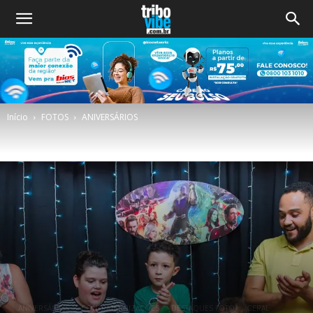
Início
FOTOS
ANIVERSÁRIOS
ANIVERSÁRIOS
CONFRATERNIZAÇÕES
DESTAQUES FOTO
GERAL