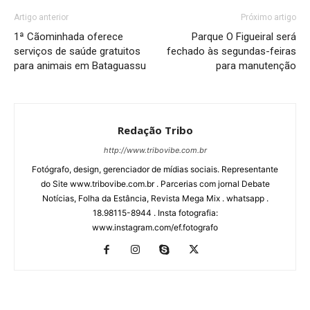
Artigo anterior
Próximo artigo
1ª Cãominhada oferece
Parque O Figueiral será
serviços de saúde gratuitos
fechado às segundas-feiras
para animais em Bataguassu
para manutenção
Redação Tribo
http://www.tribovibe.com.br
Fotógrafo, design, gerenciador de mídias sociais. Representante
do Site www.tribovibe.com.br . Parcerias com jornal Debate
Notícias, Folha da Estância, Revista Mega Mix . whatsapp .
18.98115-8944 . Insta fotografia:
www.instagram.com/ef.fotografo