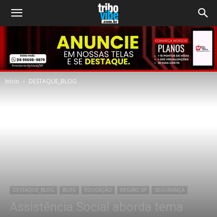
Início
DESTAQUE_BLOG
DESTAQUE_BLOG
BLOG
EDUCAÇÃO
REGIÃO SP
SEGURANÇA
Assistência Social aborda tema