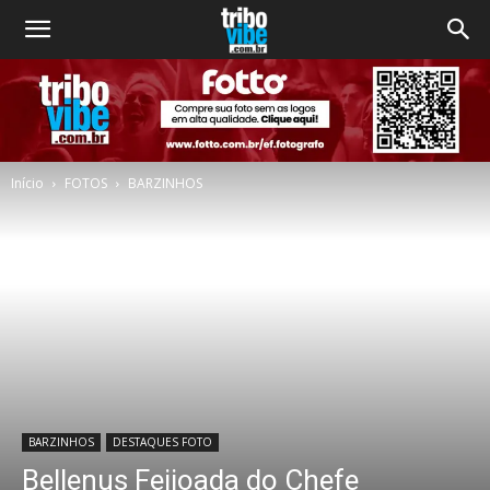
Início
FOTOS
BARZINHOS
BARZINHOS
DESTAQUES FOTO
Bellenus Feijoada do Chefe