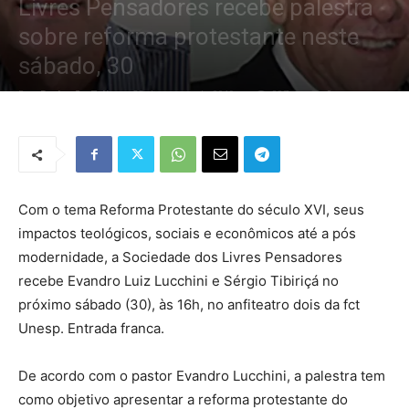
Livres Pensadores recebe palestra
sobre reforma protestante neste
sábado, 30
Por
Redação Tribo
-
28 de março de 2019
887
0
Com o tema Reforma Protestante do século XVI, seus
impactos teológicos, sociais e econômicos até a pós
modernidade, a Sociedade dos Livres Pensadores
recebe Evandro Luiz Lucchini e Sérgio Tibiriçá no
próximo sábado (30), às 16h, no anfiteatro dois da fct
Unesp. Entrada franca.
De acordo com o pastor Evandro Lucchini, a palestra tem
como objetivo apresentar a reforma protestante do