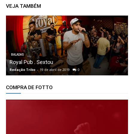
VEJA TAMBÉM
BALADAS
Royal Pub . Sextou
Redação Tribo
-
19 de abril de 2019
0
R
COMPRA DE FOTTO