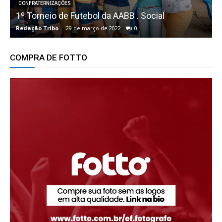
CONFRATERNIZAÇÕES
1º Torneio de Futebol da AABB . Social
E
Redação Tribo
-
29 de março de 2022
0
R
COMPRA DE FOTTO