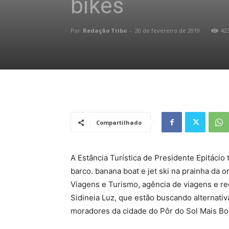
bikes
Por
Redação Tribo
-
20 de fevereiro de 2019
42
Compartilhado
A Estância Turística de Presidente Epitácio 
barco. banana boat e jet ski na prainha da orl
Viagens e Turismo, agência de viagens e re
Sidineia Luz, que estão buscando alternativa
moradores da cidade do Pôr do Sol Mais Bon