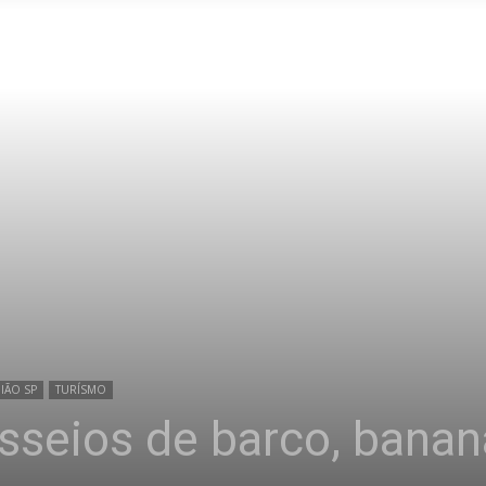
IÃO SP
TURÍSMO
sseios de barco, banana 