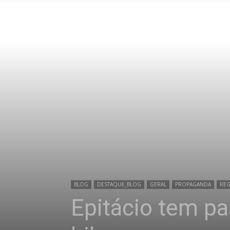
BLOG
DESTAQUE_BLOG
GERAL
PROPAGANDA
REG
Epitácio tem pa