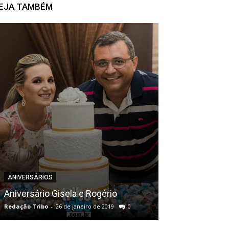
EJA TAMBÉM
BALADAS
ANIVERSÁRIOS
Quintal Por do
Aniversário Gisela e Rogério
festival de ch
Redação Tribo
-
26 de janeiro de 2019
0
Redação Tribo
-
28