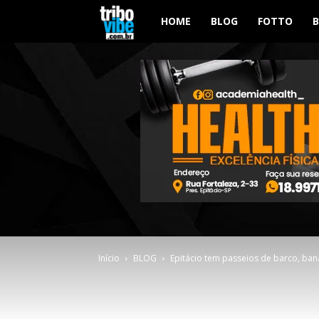
Tribo
HOME
BLOG
FOTTO
Vibe
Início
BLOG
Epitácio tem passeios de barco, bana