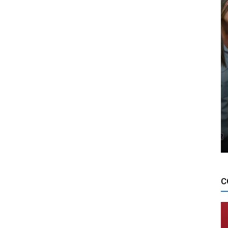
DESTAQUES FOTO
ing
Oficina de Cinema . Pontos Mis
e 2018
0
Redação Tribo
-
28 de setembro de 2018
0
C