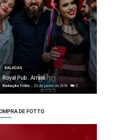
BALADAS
BALADAS
Royal Pub . Arraiá
Oficina da Pizz
Redação Tribo
-
23 de junho de 2018
0
Redação Tribo
-
8 
OMPRA DE FOTTO