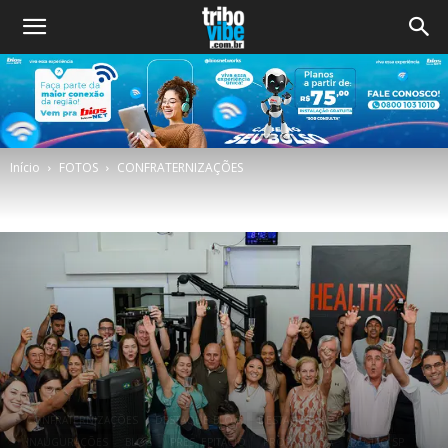
Início
FOTOS
CONFRATERNIZAÇÕES
CONFRATERNIZAÇÕES
DESTAQUE_BLOG
DESTAQUES FOTO
INAUGURAÇÕES
BLOG
PRES. EPITÁCIO
PROPAGANDA
REGIÃO SP