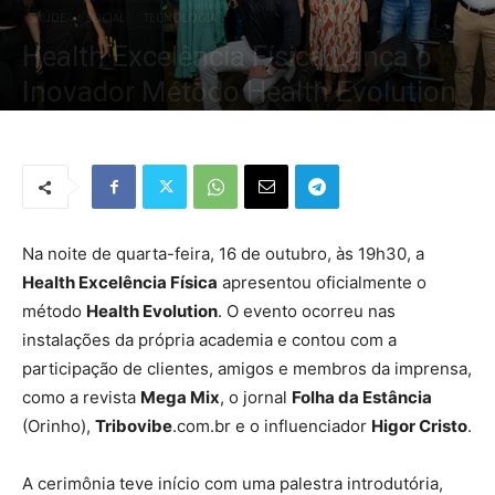
SAÚDE
SOCIAL
TECNOLOGIA
Health Excelência Física Lança o
Inovador Método Health Evolution
Por
Redação Tribo
-
17 de outubro de 2024
1143
0
Na noite de quarta-feira, 16 de outubro, às 19h30, a
Health Excelência Física
apresentou oficialmente o
método
Health Evolution
. O evento ocorreu nas
instalações da própria academia e contou com a
participação de clientes, amigos e membros da imprensa,
como a revista
Mega Mix
, o jornal
Folha da Estância
(Orinho),
Tribovibe
.com.br e o influenciador
Higor Cristo
.
A cerimônia teve início com uma palestra introdutória,