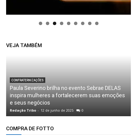
VEJA TAMBÉM
BALADAS
s
Instituto Fama Marketing e Pesquisa .
Destaques de 2019
Redação Tribo
-
1 de fevereiro de 2020
0
R
COMPRA DE FOTTO