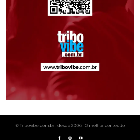
© Tribovibe.com.br . desde 2006 . O melhor conteúdo