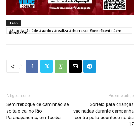
TAGS
#Associação #de #surdos #realiza #churrasco #beneficente #em
#Prudente
Artigo anterior
Próximo artigo
Semirreboque de caminhão se
Sorteio para crianças
solta e cai no Rio
vacinadas durante campanha
Paranapanema, em Taciba
contra pólio acontece no dia
17