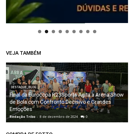
VEJA TAMBÉM
DESTAQUE_BLOG
Final da Eurocopa R23Sports Agita a Arena Show
o
de Bola com Confronto Decisivo e Grandes
o
Emoções
Redação Tribo
-
8 de dezembro de 2024
0
R