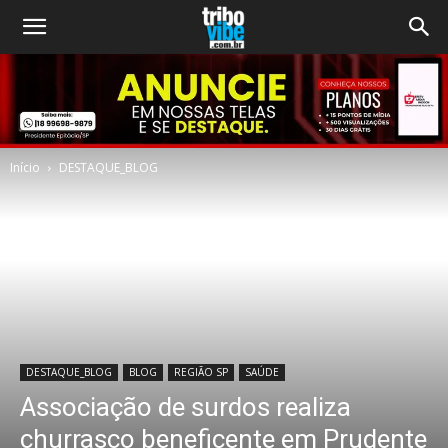
Início
DESTAQUE_BLOG
DESTAQUE_BLOG
BLOG
REGIÃO SP
SAÚDE
Associação de surdos realiza
churrasco beneficente em Prudente