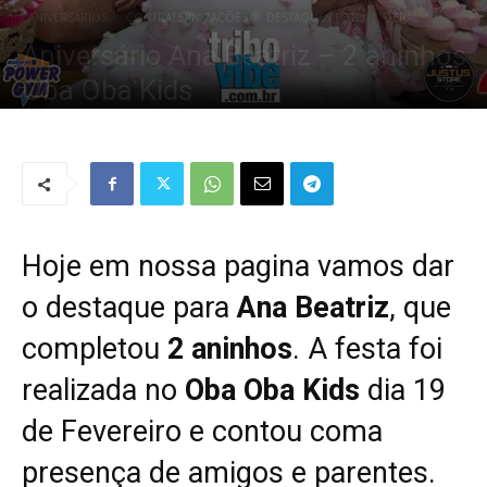
ANIVERSÁRIOS
CONFRATERNIZAÇÕES
DESTAQUES FOTO
GERAL
Aniversário Ana Beatriz – 2 aninhos
Oba Oba Kids
Por
Redação Tribo
-
19 de janeiro de 2019
2072
0
Hoje em nossa pagina vamos dar
o destaque para
Ana Beatriz
, que
completou
2 aninhos
. A festa foi
realizada no
Oba Oba Kids
dia 19
de Fevereiro e contou coma
presença de amigos e parentes.