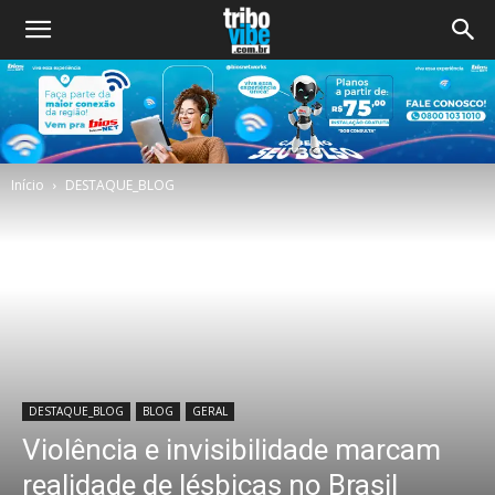
Início
DESTAQUE_BLOG
DESTAQUE_BLOG
BLOG
GERAL
Violência e invisibilidade marcam
realidade de lésbicas no Brasil