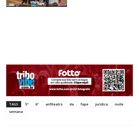
TAGS
5ª
6ª
anfiteatro
da
fape
jurídica
noite
semana