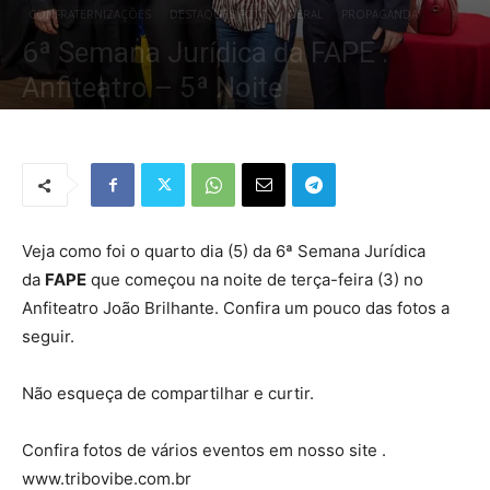
CONFRATERNIZAÇÕES
DESTAQUES FOTO
GERAL
PROPAGANDA
6ª Semana Jurídica da FAPE .
Anfiteatro – 5ª Noite
Por
Redação Tribo
-
6 de setembro de 2019
1837
0
Veja como foi o quarto dia (5) da 6ª Semana Jurídica
da
FAPE
que começou na noite de terça-feira (3) no
Anfiteatro João Brilhante. Confira um pouco das fotos a
seguir.
Não esqueça de compartilhar e curtir.
Confira fotos de vários eventos em nosso site .
www.tribovibe.com.br