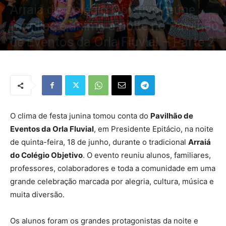
Arraiá do Colégio Objetivo reúne
famílias e anima a noite no Pavilhão
de Eventos da Orla Fluvial – Parte 2
Por
Redação Tribo
-
19 de junho de 2026
459
0
O clima de festa junina tomou conta do
Pavilhão de
Eventos da Orla Fluvial
, em Presidente Epitácio, na noite
de quinta-feira, 18 de junho, durante o tradicional
Arraiá
do Colégio Objetivo
. O evento reuniu alunos, familiares,
professores, colaboradores e toda a comunidade em uma
grande celebração marcada por alegria, cultura, música e
muita diversão.
Os alunos foram os grandes protagonistas da noite e