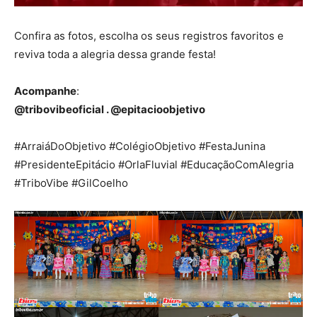
Confira as fotos, escolha os seus registros favoritos e
reviva toda a alegria dessa grande festa!
Acompanhe
:
@tribovibeoficial . @epitacioobjetivo
#ArraiáDoObjetivo #ColégioObjetivo #FestaJunina
#PresidenteEpitácio #OrlaFluvial #EducaçãoComAlegria
#TriboVibe #GilCoelho