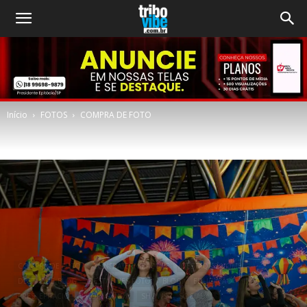
Início
FOTOS
COMPRA DE FOTO
COMPRA DE FOTO
CONFRATERNIZAÇÕES
DESTAQUE HOME
DESTAQUE_BLOG
DESTAQUES FOTO
BLOG
EDUCAÇÃO
PRES. EPITÁCIO
PROPAGANDA
SHOWS
SOCIAL