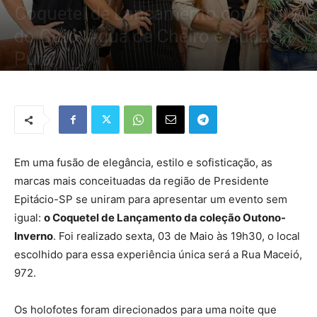
Coquetel de Lançamento com Pulo
do Gato, Água de Cheiro e Audácia
Pura!
Por
Redação Tribo
-
4 de maio de 2024
1039
0
Em uma fusão de elegância, estilo e sofisticação, as
marcas mais conceituadas da região de Presidente
Epitácio-SP se uniram para apresentar um evento sem
igual:
o Coquetel de Lançamento da coleção Outono-
Inverno
. Foi realizado sexta, 03 de Maio às 19h30, o local
escolhido para essa experiência única será a Rua Maceió,
972.
Os holofotes foram direcionados para uma noite que