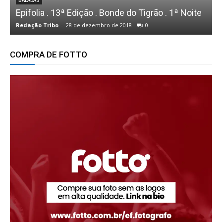
ANIVERSÁRIOS
O Sucesso dos 21 Anos da Power Gym!
L
Redação Tribo
-
26 de novembro de 2024
0
R
COMPRA DE FOTTO