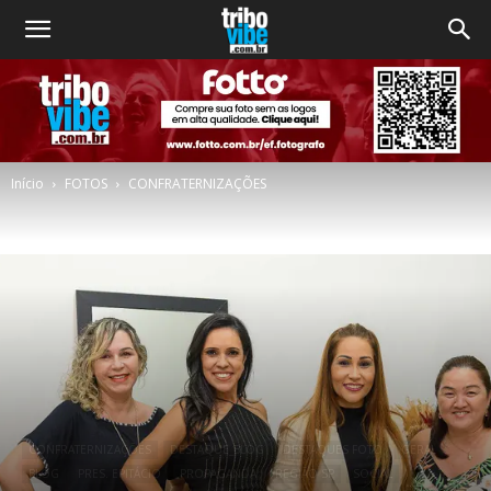
Início
FOTOS
CONFRATERNIZAÇÕES
CONFRATERNIZAÇÕES
DESTAQUE_BLOG
DESTAQUES FOTO
GERAL
BLOG
PRES. EPITÁCIO
PROPAGANDA
REGIÃO SP
SOCIAL