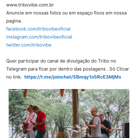
www.tribovibe.com.br
Anuncie em nossas fotos ou em espaço fixos em nossa
pagina.
facebook.com/tribovibeoficial
instagram.com/tribovibeoficial
twitter.com/tribovibe
Quer participar do canal de divulgação do Tribo no
Telegram para ficar por dentro das postagens . Só Clicar
no link.
https://t.me/joinchat/5Bmqy1o5RcE3MjMx