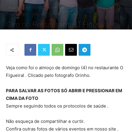
BALADAS
BARZINHOS
CONFRATERNIZAÇÕES
DESTAQUES FOTO
PROPAGANDA
REGIÃO
SHOWS
SOCIAL
Giro no Restaurante O Figueiral
Por
Redação Tribo
-
4 de outubro de 2021
1909
0
Veja como foi o almoço de domingo (4) no restaurante O
Figueiral . Clicado pelo fotografo Orinho.
PARA SALVAR AS FOTOS SÓ ABRIR E PRESSIONAR EM
CIMA DA FOTO
Sempre seguindo todos os protocolos de saúde .
Não esqueça de compartilhar e curtir.
Confira outras fotos de vários eventos em nosso site .