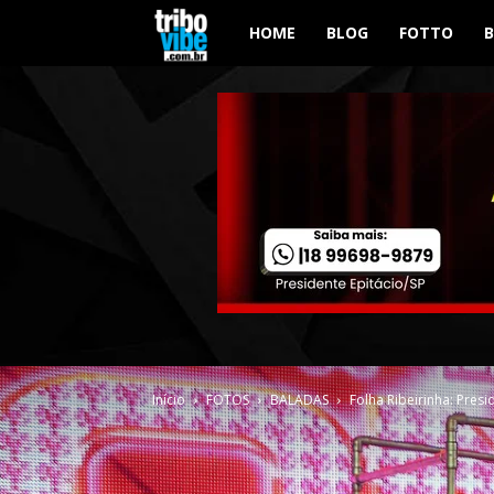
Tribo
HOME
BLOG
FOTTO
Vibe
Início
FOTOS
BALADAS
Folha Ribeirinha: Pres