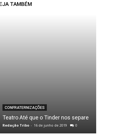
EJA TAMBÉM
BALADAS
CONFRATERNIZAÇÕES
Epifolia . 14ª
Teatro Até que o Tinder nos separe
2ª Noite
Redação Tribo
-
16 de junho de 2019
0
Redação Tribo
-
28