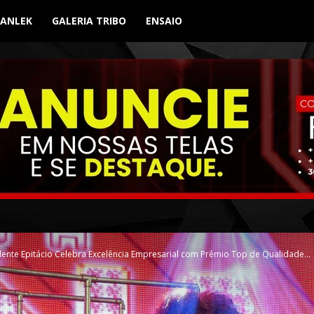
BANLEK
GALERIA TRIBO
ENSAIO
idente Epitácio Celebra Excelência Empresarial com Prêmio Top de Qualidade...