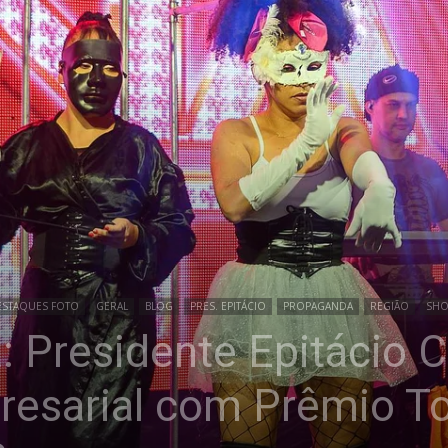
ESTAQUES FOTO
GERAL
BLOG
PRES. EPITÁCIO
PROPAGANDA
REGIÃO
SH
a: Presidente Epitácio 
resarial com Prêmio T