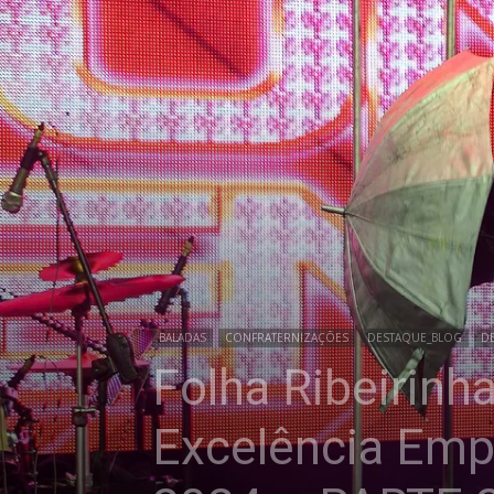
BALADAS
CONFRATERNIZAÇÕES
DESTAQUE_BLOG
D
Folha Ribeirinh
Excelência Emp