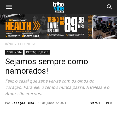
Início
COLUNISTA
COLUNISTA
DESTAQUE_BLOG
Sejamos sempre como
namorados!
Feliz o casal que sabe ver-se com os olhos do
coração. Para ele, o tempo nunca passa. A Beleza e o
Amor são eternos.
Por
Redação Tribo
-
15 de junho de 2021
971
0