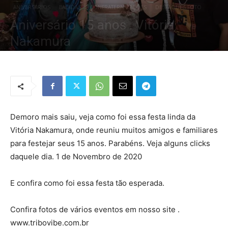
ANIVERSÁRIOS
BALADAS
CONFRATERNIZAÇÕES
DESTAQUES FOTO
Aniversário 15 anos . Vitória
Nakamura
Por
Redação Tribo
-
1 de dezembro de 2020
1431
0
Demoro mais saiu, veja como foi essa festa linda da
Vitória Nakamura, onde reuniu muitos amigos e familiares
para festejar seus 15 anos. Parabéns. Veja alguns clicks
daquele dia. 1 de Novembro de 2020
E confira como foi essa festa tão esperada.
Confira fotos de vários eventos em nosso site .
www.tribovibe.com.br