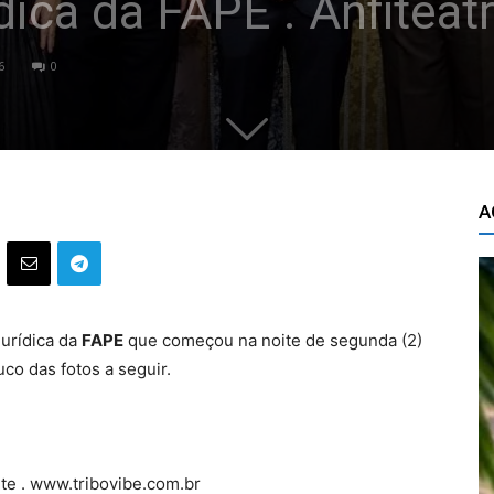
ica da FAPE . Anfiteat
6
0
A
Jurídica da
FAPE
que começou na noite de segunda (2)
co das fotos a seguir.
ite . www.tribovibe.com.br