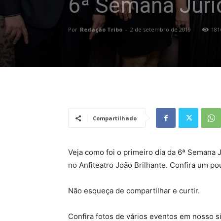
6ª Semana Juríd
Por
Redação Tribo
-
2 de setembro de 2019
181
Compartilhado
Veja como foi o primeiro dia da 6ª Semana 
no Anfiteatro João Brilhante. Confira um pou
Não esqueça de compartilhar e curtir.
Confira fotos de vários eventos em nosso s