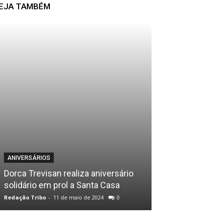
EJA TAMBÉM
ANIVERSÁRIOS
BARZINHOS
Dorca Trevisan realiza aniversário
Sorteio . Quint
solidário em prol a Santa Casa
Woods Hambur
Redação Tribo
-
11 de maio de 2024
0
Redação Tribo
-
21