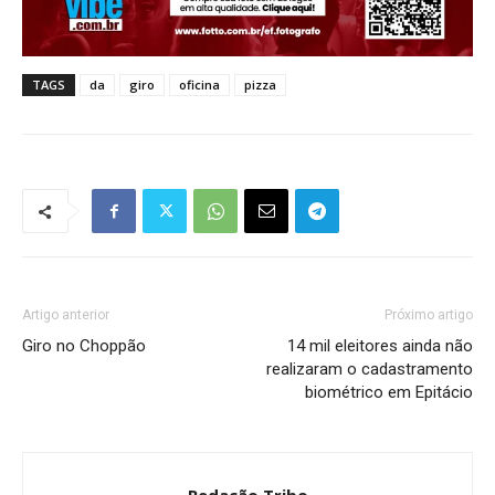
TAGS
da
giro
oficina
pizza
Artigo anterior
Próximo artigo
Giro no Choppão
14 mil eleitores ainda não
realizaram o cadastramento
biométrico em Epitácio