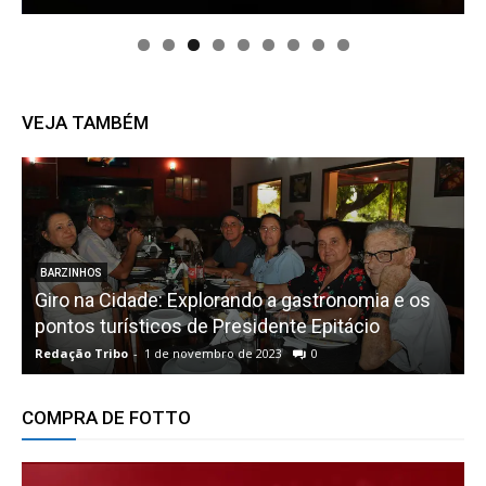
VEJA TAMBÉM
BARZINHOS
Giro na Cidade: Explorando a gastronomia e os
pontos turísticos de Presidente Epitácio
F
Redação Tribo
-
1 de novembro de 2023
0
R
COMPRA DE FOTTO