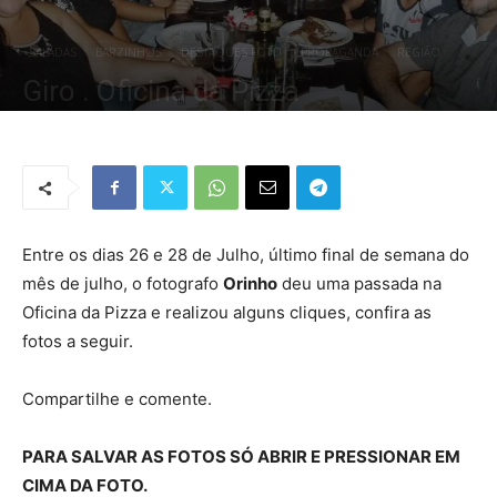
BALADAS
BARZINHOS
DESTAQUES FOTO
PROPAGANDA
REGIÃO
Giro . Oficina da Pizza
Por
Redação Tribo
-
28 de julho de 2019
1966
0
Entre os dias 26 e 28 de Julho, último final de semana do
mês de julho, o fotografo
Orinho
deu uma passada na
Oficina da Pizza e realizou alguns cliques, confira as
fotos a seguir.
Compartilhe e comente.
PARA SALVAR AS FOTOS SÓ ABRIR E PRESSIONAR EM
CIMA DA FOTO.