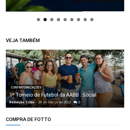
VEJA TAMBÉM
CONFRATERNIZAÇÕES
1º Torneio de Futebol da AABB . Social
Redação Tribo
-
29 de março de 2022
0
R
COMPRA DE FOTTO