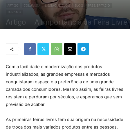
ARTIGO
COLUNISTA
DESTAQUE_BLOG
BLOG
PRES. EPITÁCIO
TURÍSMO
Artigo – A Importância da Feira Livre
Por
Redação Tribo
-
19 de julho de 2019
4561
0
Com a facilidade e modernização dos produtos
industrializados, as grandes empresas e mercados
conquistaram espaço e a preferência de uma grande
camada dos consumidores. Mesmo assim, as feiras livres
resistem e perduram por séculos, e esperamos que sem
previsão de acabar.
As primeiras feiras livres tem sua origem na necessidade
de troca dos mais variados produtos entre as pessoas.