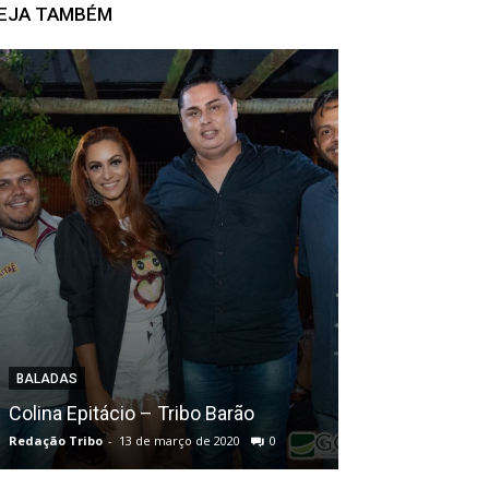
EJA TAMBÉM
DESTAQUE_BLOG
Mimos de Crian
BALADAS
conquistou pa
Colina Epitácio – Tribo Barão
completa 2 an
Redação Tribo
-
13 de março de 2020
0
Redação Tribo
-
15