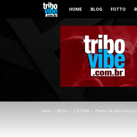
Tribo
HOME
BLOG
FOTTO
Vibe
Início
BLOG
CULTURA
Plantio de ipês marca 