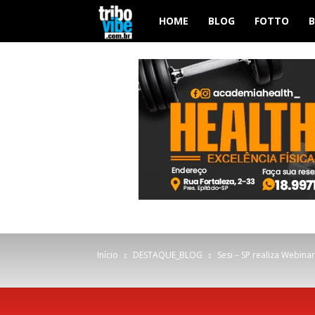
Tribo
HOME
BLOG
FOTTO
Vibe
Início
DESTAQUE_BLOG
Sesi – SP realiza Webina