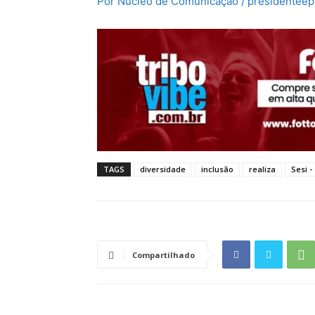
Por Núcleo de Comunicação / presidenteepi
TAGS
diversidade
inclusão
realiza
Sesi -
Compartilhado