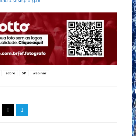
tacio.sesisp.org.br
sobre
SP
webinar