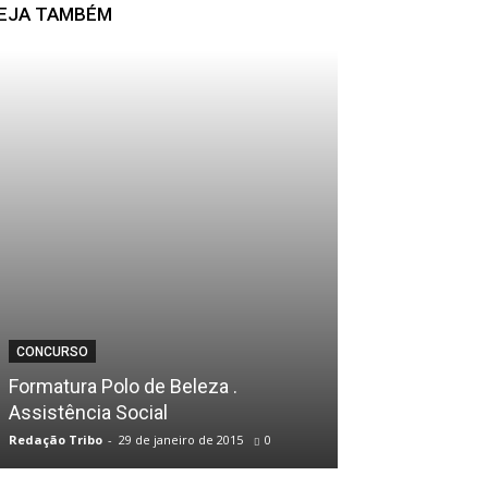
EJA TAMBÉM
CONFRATERNIZAÇ
CONCURSO
Sicoob Crediva
Formatura Polo de Beleza .
e reinaugura 
Assistência Social
formato em Pr
Redação Tribo
-
29 de janeiro de 2015
0
Redação Tribo
-
1 