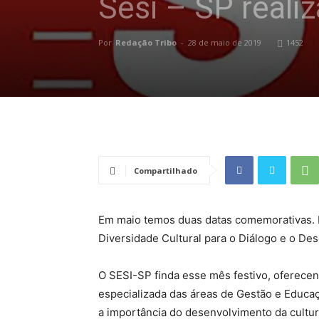
Sesi – SP reali
Por
Redação Tribo
-
28 de maio de 2019
1452
Compartilhado
Em maio temos duas datas comemorativas. 
Diversidade Cultural para o Diálogo e o Dese
O SESI-SP finda esse mês festivo, oferecen
especializada das áreas de Gestão e Educa
a importância do desenvolvimento da cultur