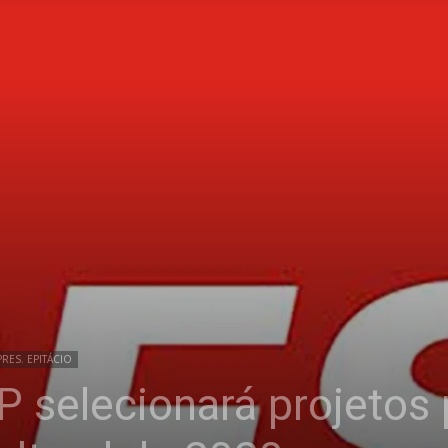
PRES. EPITÁCIO
P selecionará projetos 