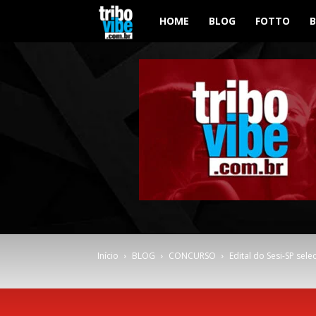
Tribo
HOME
BLOG
FOTTO
Vibe
Início
BLOG
CONCURSO
Edital do Sesi-SP sel