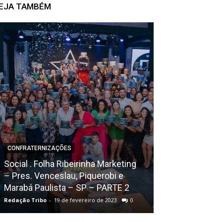
EJA TAMBÉM
CONFRATERNIZAÇÕES
Social . Folha Ribeirinha Marketing
BALADAS
– Pres. Venceslau, Piquerobi e
Marabá Paulista – SP – PARTE 2
Colina Epitáci
Redação Tribo
-
19 de fevereiro de 2023
0
Redação Tribo
-
1 