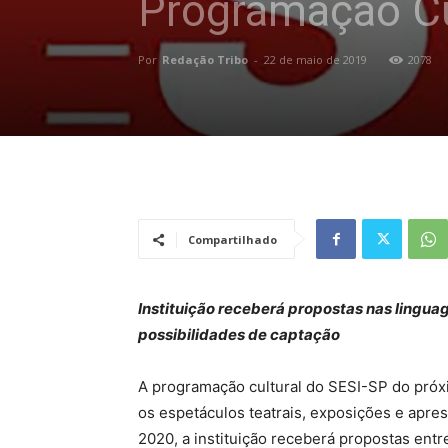
Programação Cu
Por
Redação Tribo
-
22 de maio de 2019
2078
Compartilhado
Instituição receberá propostas nas linguag
possibilidades de captação
A programação cultural do SESI-SP do próx
os espetáculos teatrais, exposições e apre
2020, a instituição receberá propostas entre