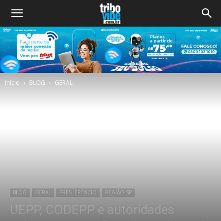
Início
BLOG
GERAL
BLOG
GERAL
PRES. EPITÁCIO
REGIÃO SP
UEPP, CODEPP e autoridades