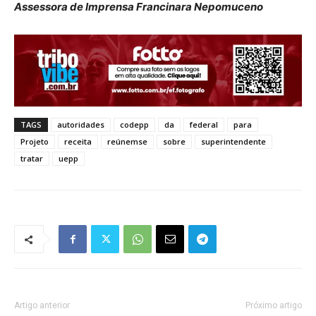
Assessora de Imprensa Francinara Nepomuceno
TAGS
autoridades
codepp
da
federal
para
Projeto
receita
reúnemse
sobre
superintendente
tratar
uepp
Artigo anterior
Próximo artigo