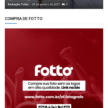
Redação Tribo
-
29 de janeiro de 2025
0
R
COMPRA DE FOTTO