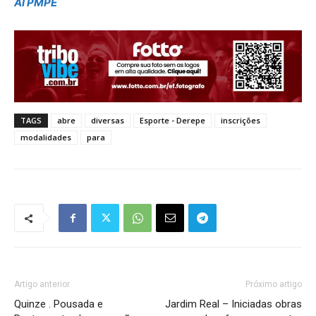
AI PMPE
TAGS
abre
diversas
Esporte - Derepe
inscrições
modalidades
para
Artigo anterior
Próximo artigo
Quinze . Pousada e
Jardim Real – Iniciadas obras