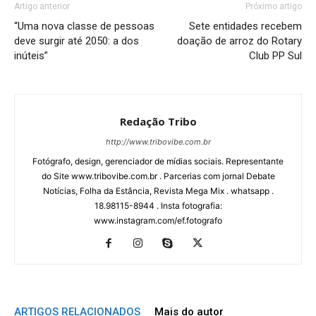
Artigo anterior
Próximo artigo
“Uma nova classe de pessoas
Sete entidades recebem
deve surgir até 2050: a dos
doação de arroz do Rotary
inúteis”
Club PP Sul
Redação Tribo
http://www.tribovibe.com.br
Fotógrafo, design, gerenciador de mídias sociais. Representante
do Site www.tribovibe.com.br . Parcerias com jornal Debate
Notícias, Folha da Estância, Revista Mega Mix . whatsapp .
18.98115-8944 . Insta fotografia:
www.instagram.com/ef.fotografo
ARTIGOS RELACIONADOS
Mais do autor