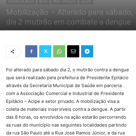
DESTAQUE_BLOG
BLOG
PRES. EPITÁCIO
SAÚDE
Mobilização – Alterado para sábado,
dia 2 mutirão em combate a dengue
Por
Redação Tribo
-
30 de janeiro de 2019
1860
0
Foi alterado para sábado dia 2, o mutirão contra a dengue
que será realizado pela prefeitura de Presidente Epitácio
através da Secretaria Municipal de Saúde em parceria
com a Associação Comercial e Industrial de Presidente
Epitácio – Acipe e setor privado. A mobilização visa a
coleta de materiais inservíveis contra a dengue. A partir
das 8 horas, os envolvidos na ação estarão percorrendo
as ruas do município nas seguintes localidades partindo
da rua São Paulo até a Rua José Ramos Júnior, e da rua