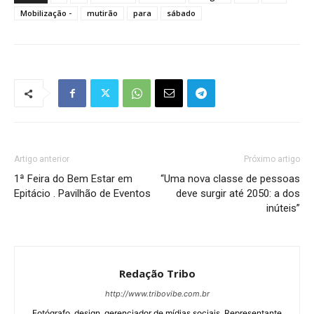
Mobilização -
mutirão
para
sábado
Artigo anterior
Próximo artigo
1ª Feira do Bem Estar em
“Uma nova classe de pessoas
Epitácio . Pavilhão de Eventos
deve surgir até 2050: a dos
inúteis”
Redação Tribo
http://www.tribovibe.com.br
Fotógrafo, design, gerenciador de mídias sociais. Representante