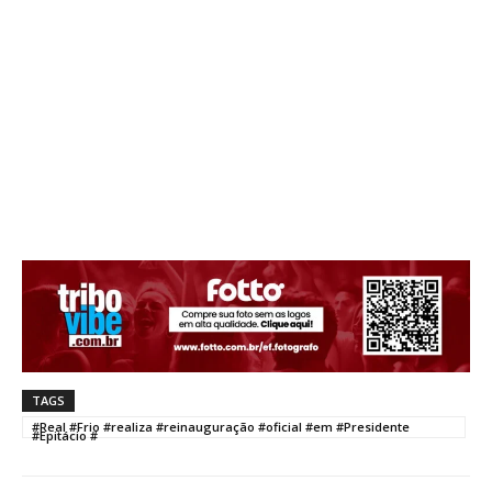
TAGS
#Real #Frio #realiza #reinauguração #oficial #em #Presidente
#Epitácio #