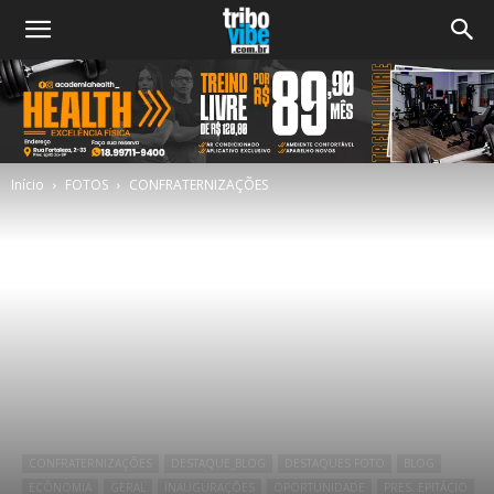
Início
FOTOS
CONFRATERNIZAÇÕES
CONFRATERNIZAÇÕES
DESTAQUE_BLOG
DESTAQUES FOTO
BLOG
ECÔNOMIA
GERAL
INAUGURAÇÕES
OPORTUNIDADE
PRES. EPITÁCIO