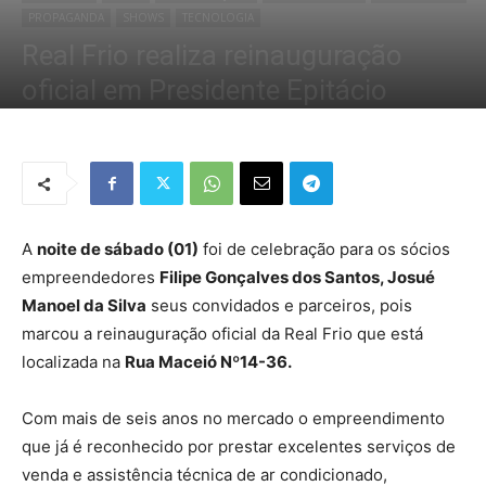
PROPAGANDA
SHOWS
TECNOLOGIA
Real Frio realiza reinauguração
oficial em Presidente Epitácio
Por
Redação Tribo
-
4 de dezembro de 2018
3964
0
A
noite de sábado (01)
foi de celebração para os sócios
empreendedores
Filipe Gonçalves dos Santos, Josué
Manoel da Silva
seus convidados e parceiros, pois
marcou a reinauguração oficial da Real Frio que está
localizada na
Rua Maceió Nº14-36.
Com mais de seis anos no mercado o empreendimento
que já é reconhecido por prestar excelentes serviços de
venda e assistência técnica de ar condicionado,