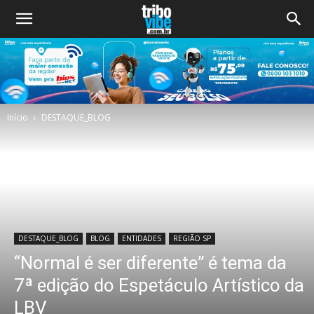
Início
DESTAQUE_BLOG
DESTAQUE_BLOG
BLOG
ENTIDADES
REGIÃO SP
“Normal é ser diferente” é tema da
7ª edição do Espetáculo Artístico da
LBV