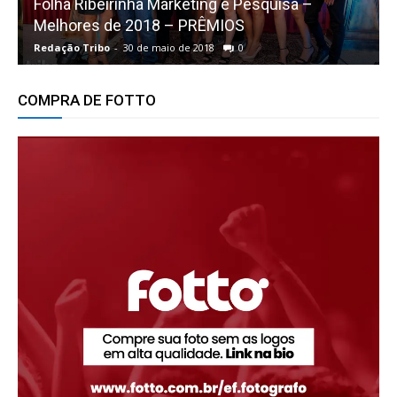
Folha Ribeirinha Marketing e Pesquisa –
Melhores de 2018 – PRÊMIOS
O
Redação Tribo
-
30 de maio de 2018
0
R
COMPRA DE FOTTO