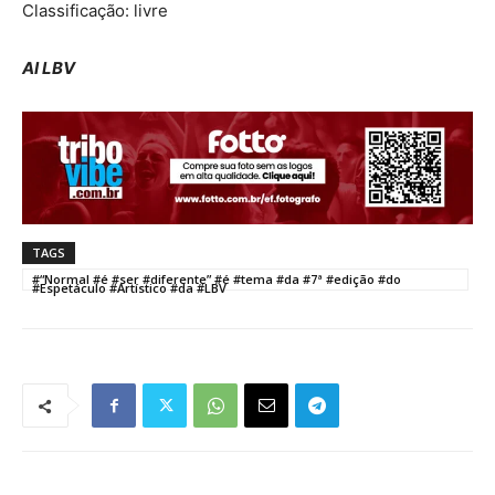
Classificação: livre
AI LBV
TAGS
#“Normal #é #ser #diferente” #é #tema #da #7ª #edição #do
#Espetáculo #Artístico #da #LBV