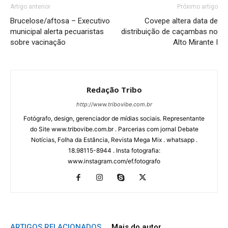
Artigo anterior
Próximo artigo
Brucelose/aftosa – Executivo
Covepe altera data de
municipal alerta pecuaristas
distribuição de caçambas no
sobre vacinação
Alto Mirante I
Redação Tribo
http://www.tribovibe.com.br
Fotógrafo, design, gerenciador de mídias sociais. Representante
do Site www.tribovibe.com.br . Parcerias com jornal Debate
Notícias, Folha da Estância, Revista Mega Mix . whatsapp .
18.98115-8944 . Insta fotografia:
www.instagram.com/ef.fotografo
ARTIGOS RELACIONADOS
Mais do autor