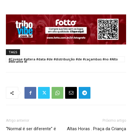
TAGS
#Covepe #altera #data #de #distribuição #de #caçambas #no #Alto
#Mirante #I
Artigo anterior
Próximo artigo
“Normal é ser diferente” é
Altas Horas . Praça da Criança