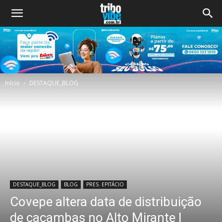
Início
DESTAQUE_BLOG
DESTAQUE_BLOG
BLOG
PRES. EPITÁCIO
Covepe altera data de distribuição
de caçambas no Alto Mirante I