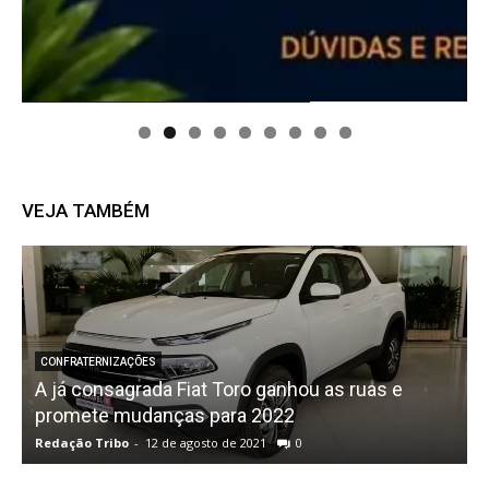
VEJA TAMBÉM
CONFRATERNIZAÇÕES
A já consagrada Fiat Toro ganhou as ruas e
promete mudanças para 2022
W
Redação Tribo
-
12 de agosto de 2021
0
R