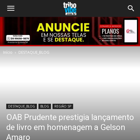
Início
DESTAQUE_BLOG
DESTAQUE_BLOG
BLOG
REGIÃO SP
OAB Prudente prestigia lançamento
de livro em homenagem a Gelson
Amaro