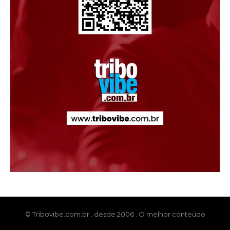
© Tribovibe.com.br . desde 2006 . O melhor conteúdo