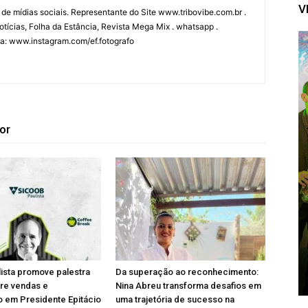
V
 de mídias sociais. Representante do Site www.tribovibe.com.br .
tícias, Folha da Estância, Revista Mega Mix . whatsapp .
fia: www.instagram.com/ef.fotografo
or
ista promove palestra
Da superação ao reconhecimento:
bre vendas e
Nina Abreu transforma desafios em
 em Presidente Epitácio
uma trajetória de sucesso na