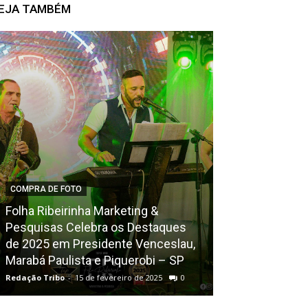
EJA TAMBÉM
COMPRA DE FOTO
Folha Ribeirinha Marketing &
Pesquisas Celebra os Destaques
CONFRATERNIZAÇ
de 2025 em Presidente Venceslau,
Marabá Paulista e Piquerobi – SP
Teatro – Quas
Redação Tribo
-
15 de fevereiro de 2025
0
Redação Tribo
-
20