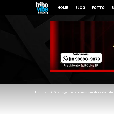
Tribo
HOME
BLOG
FOTTO
Vibe
Início
BLOG
Lugar para assistir um show da natu