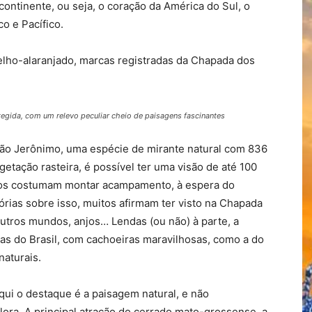
ontinente, ou seja, o coração da América do Sul, o
o e Pacífico.
lho-alaranjado, marcas registradas da Chapada dos
.
tegida, com um relevo peculiar cheio de paisagens fascinantes
São Jerônimo, uma espécie de mirante natural com 836
getação rasteira, é possível ter uma visão de até 100
ticos costumam montar acampamento, à espera do
órias sobre isso, muitos afirmam ter visto na Chapada
utros mundos, anjos… Lendas (ou não) à parte, a
das do Brasil, com cachoeiras maravilhosas, como a do
naturais.
qui o destaque é a paisagem natural, e não
lora. A principal atração do cerrado mato-grossense, a