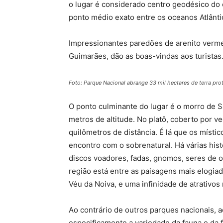
o lugar é considerado centro geodésico do c
ponto médio exato entre os oceanos Atlântic
Impressionantes paredões de arenito verme
Guimarães, dão as boas-vindas aos turistas
Foto: Parque Nacional abrange 33 mil hectares de terra pro
O ponto culminante do lugar é o morro de 
metros de altitude. No platô, coberto por ve
quilômetros de distância. É lá que os mís
encontro com o sobrenatural. Há várias hist
discos voadores, fadas, gnomos, seres de o
região está entre as paisagens mais elogia
Véu da Noiva, e uma infinidade de atrativos 
Ao contrário de outros parques nacionais, a
especificamente a variedade da fauna e da f