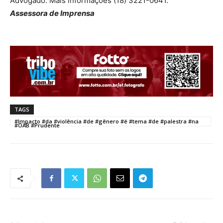
Advogado. Mais informações (18) 3221-0641.
Assessora de Imprensa
TAGS
#Impacto #da #violência #de #gênero #é #tema #de #palestra #na
#OAB #Prudente