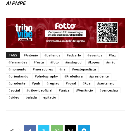
AI PMPE
TAGS
#Antonio
#bellenus
#edcarlo
#eventos
#faz
#fernandes
#festa
#foto
#instagod
#Lopes
#mão
#momento
#moradores
#na
#oestepaulista
#orientando
#photography
#Prefeitura
#presidente
#prudente
#pub
#regiao
#royal
#Rua
#sertanejo
#social
#tribovibeoficial
#única
#Venâncio
#venceslau
#vídeo
balada
epitacio