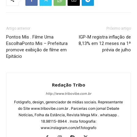
Artigo anterior
Próximo artigo
Pontos Mis . Filme Uma
IGP-M registra inflação de
EscolhaPonto Mis – Prefeitura
8,13% em 12 meses na 1ª
promove exibição de filme em
prévia de julho
Epitácio
Redação Tribo
http://www.tribovibe.com.br
Fotógrafo, design, gerenciador de mídias sociais. Representante
do Site www.tribovibe.com.br . Parcerias com jornal Debate
Notícias, Folha da Estância, Revista Mega Mix . whatsapp .
18.98115-8944 . Insta fotografia:
www.instagram.com/ef.fotografo