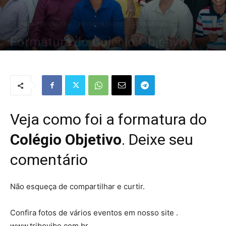
CONFRATERNIZAÇÕES
DESTAQUES FOTO
FORMATURAS
Formatura do Colégio Objetivo
Por
Redação Tribo
-
18 de dezembro de 2015
1907
0
Veja como foi a formatura do
Colégio Objetivo
. Deixe seu
comentário
Não esqueça de compartilhar e curtir.
Confira fotos de vários eventos em nosso site .
www.tribovibe.com.br