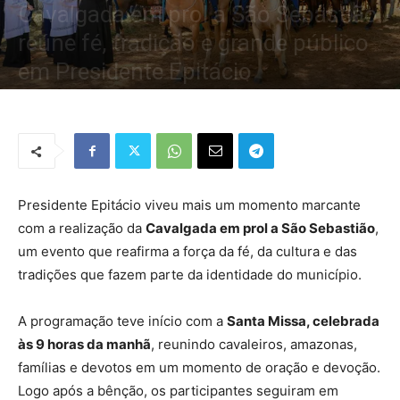
Cavalgada em prol a São Sebastião
reúne fé, tradição e grande público
em Presidente Epitácio
Por
Redação Tribo
-
18 de janeiro de 2026
2228
0
Presidente Epitácio viveu mais um momento marcante
com a realização da
Cavalgada em prol a São Sebastião
,
um evento que reafirma a força da fé, da cultura e das
tradições que fazem parte da identidade do município.
A programação teve início com a
Santa Missa, celebrada
às 9 horas da manhã
, reunindo cavaleiros, amazonas,
famílias e devotos em um momento de oração e devoção.
Logo após a bênção, os participantes seguiram em