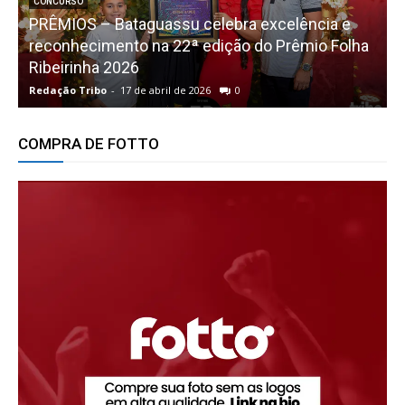
CONCURSO
PRÊMIOS – Bataguassu celebra excelência e
reconhecimento na 22ª edição do Prêmio Folha
Ribeirinha 2026
Redação Tribo
-
17 de abril de 2026
0
R
COMPRA DE FOTTO