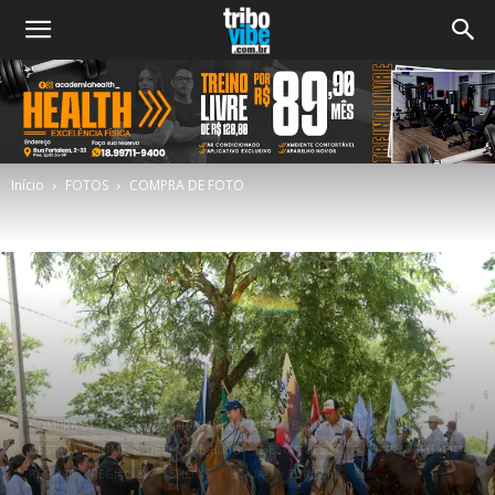
Início
FOTOS
COMPRA DE FOTO
COMPRA DE FOTO
CONFRATERNIZAÇÕES
BLOG
CULTURA
DESTAQUE HOME
DESTAQUE_BLOG
DESTAQUES FOTO
PRES. EPITÁCIO
REGIÃO
REGIÃO SP
SHOWS
SOCIAL
TURÍSMO