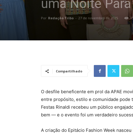
uma Noite Para 
Por
Redação Tribo
-
27 de novembro de 2025
1
Compartilhado
O desfile beneficente em prol da APAE mov
entre propósito, estilo e comunidade pode 
Festas Rinaldi recebeu um público engajado
bem — e o evento foi um verdadeiro sucess
A criação do Epitácio Fashion Week nasceu