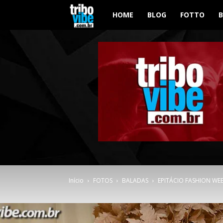
Tribo
HOME
BLOG
FOTTO
Vibe
Início
FOTOS
BALADAS
EPITÁCIO FASHION WEEK 