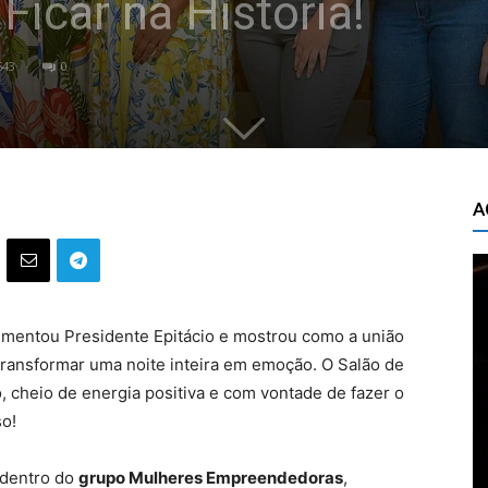
Ficar na História!
543
0
A
imentou Presidente Epitácio e mostrou como a união
transformar uma noite inteira em emoção. O Salão de
, cheio de energia positiva e com vontade de fazer o
o!
 dentro do
grupo Mulheres Empreendedoras
,