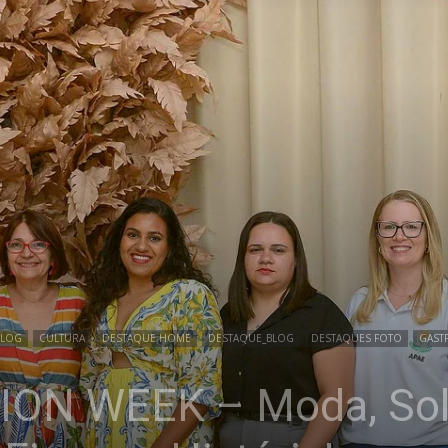
BLOG
CULTURA
DESTAQUE HOME
DESTAQUE_BLOG
DESTAQUES FOTO
GAST
ION WEEK – Moda, Soli