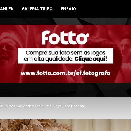
BANLEK
GALERIA TRIBO
ENSAIO
– Moda, Solidariedade e uma Noite Para Ficar na...