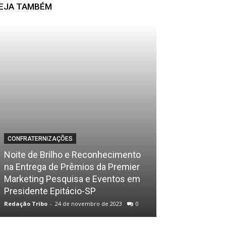
EJA TAMBÉM
CONFRATERNIZAÇÕES
Noite de Brilho e Reconhecimento
BARZINHOS
na Entrega de Prêmios da Premier
Marketing Pesquisa e Eventos em
Giro Social . C
Presidente Epitácio-SP
Novembro
Redação Tribo
-
24 de novembro de 2023
0
Redação Tribo
-
15