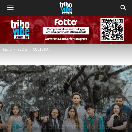
Início
BLOG
CULTURA
BLOG
CULTURA
DESTAQUE_BLOG
EDUCAÇÃO
TURÍSMO
Projeto cultural encena ‘Desventuras
em Série’ no encerramento das