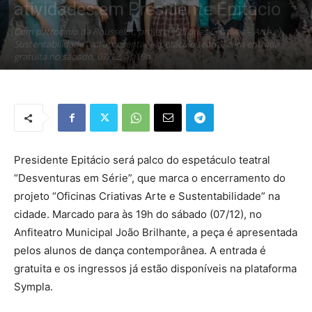
atividades em Presidente Epitácio
Com patrocínio da Rousselot, projeto “Oficinas Criativas – Arte e
Sustentabilidade” vai apresentar espetáculo teatral com entrada
gratuita no sábado, 07/12, às 19h
Por
Redação Tribo
-
6 de dezembro de 2024
309
0
Presidente Epitácio será palco do espetáculo teatral
“Desventuras em Série”, que marca o encerramento do
projeto “Oficinas Criativas Arte e Sustentabilidade” na
cidade. Marcado para às 19h do sábado (07/12), no
Anfiteatro Municipal João Brilhante, a peça é apresentada
pelos alunos de dança contemporânea. A entrada é
gratuita e os ingressos já estão disponíveis na plataforma
Sympla.