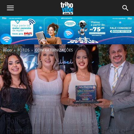
Início
FOTOS
CONFRATERNIZAÇÕES
CONFRATERNIZAÇÕES
DESTAQUES FOTO
GERAL
PROPAGANDA
REGIÃO
SHOWS
SOCIAL
Folha Ribeirinha Marketing e
Pesquisas Brilha com Troféu Top of