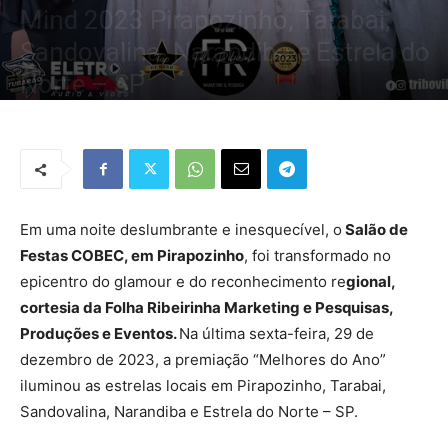
Mind 2023 Pirapozinho, Tarabai,
Sandovalina, Narandiba e Estrela do
Norte – SP
Por
Redação Tribo
-
31 de dezembro de 2023
797
0
Em uma noite deslumbrante e inesquecível, o
Salão de
Festas COBEC, em Pirapozinho
, foi transformado no
epicentro do glamour e do reconhecimento re
gional,
cortesia da Folha Ribeirinha Marketing e Pesquisas,
Produções e Eventos.
Na última sexta-feira, 29 de
dezembro de 2023, a premiação “Melhores do Ano”
iluminou as estrelas locais em Pirapozinho, Tarabai,
Sandovalina, Narandiba e Estrela do Norte – SP.