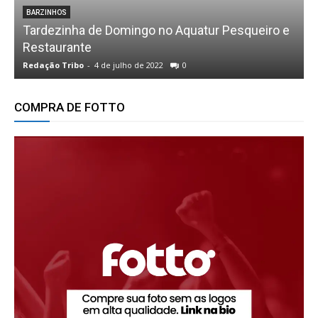
BALADAS
Sextou na Colina Choperia
Redação Tribo
-
18 de outubro de 2019
0
R
COMPRA DE FOTTO