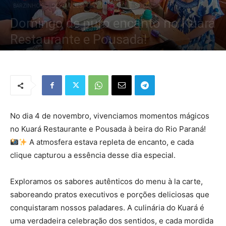
BARZINHOS
DESTAQUES FOTO
REGIÃO
SOCIAL
Domingo de puro encanto no Kuará
Restaurante e Pousada!
Por
Redação Tribo
-
7 de novembro de 2023
944
0
No dia 4 de novembro, vivenciamos momentos mágicos
no Kuará Restaurante e Pousada à beira do Rio Paraná!
A atmosfera estava repleta de encanto, e cada
clique capturou a essência desse dia especial.
Exploramos os sabores autênticos do menu à la carte,
saboreando pratos executivos e porções deliciosas que
conquistaram nossos paladares. A culinária do Kuará é
uma verdadeira celebração dos sentidos, e cada mordida