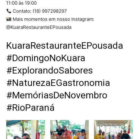
11:00 às 19:00
Contato: (18) 997298297
Mais momentos em nosso Instagram:
@KuaraRestauranteEPousada
KuaraRestauranteEPousada
#DomingoNoKuara
#ExplorandoSabores
#NaturezaEGastronomia
#MemóriasDeNovembro
#RioParaná