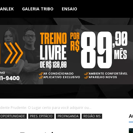
BANLEK
GALERIA TRIBO
ENSAIO
ente Prudente: O Lugar certo para você adquirir ou...
A
OPORTUNIDADE
PRES. EPITÁCIO
PROPAGANDA
REGIÃO MS