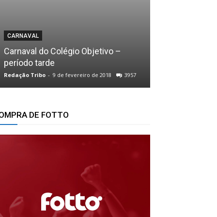
CONFRATERNIZAÇ
CARNAVAL
31º Torneio d
Carnaval do Colégio Objetivo –
Espetáculo de 
período tarde
Emoção!
Redação Tribo
-
9 de fevereiro de 2018
3957
Redação Tribo
-
25
OMPRA DE FOTTO