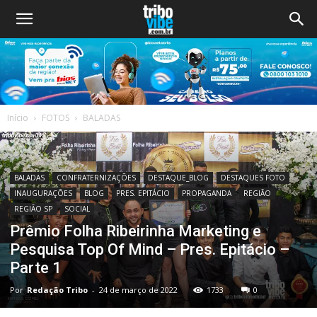
Início
FOTOS
BALADAS
BALADAS
CONFRATERNIZAÇÕES
DESTAQUE_BLOG
DESTAQUES FOTO
INAUGURAÇÕES
BLOG
PRES. EPITÁCIO
PROPAGANDA
REGIÃO
REGIÃO SP
SOCIAL
Prêmio Folha Ribeirinha Marketing e
Pesquisa Top Of Mind – Pres. Epitácio –
Parte 1
Por
Redação Tribo
-
24 de março de 2022
1733
0