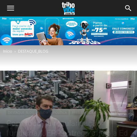
Início
DESTAQUE_BLOG
DESTAQUE_BLOG
BLOG
POLÍTICA
PRES. EPITÁCIO
Com foco na regularização
fundiária, UEPP entrega ofício a Ed