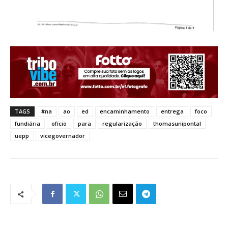
TAGS
#na
ao
ed
encaminhamento
entrega
foco
fundiária
ofício
para
regularização
thomasunipontal
uepp
vicegovernador