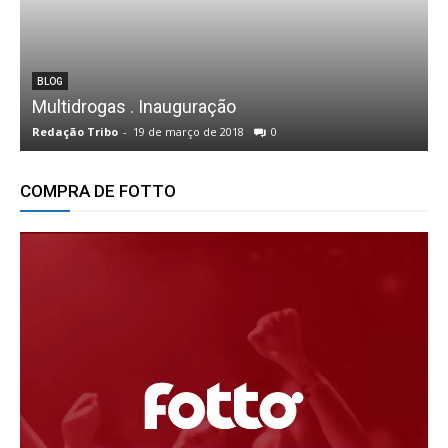
BLOG
Multidrogas . Inauguração
t
Redação Tribo
-
19 de março de 2018
0
R
COMPRA DE FOTTO