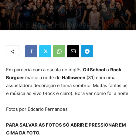
BALADAS
BARZINHOS
CONFRATERNIZAÇÕES
DESTAQUES FOTO
PROPAGANDA
SHOWS
Rock Burguer Halloween . Gil School
Por
Redação Tribo
-
1 de novembro de 2019
3239
0
Em parceria com a escola de inglês
Gil School
o
Rock
Burguer
marca a noite de
Halloween
(31) com uma
assustadora decoração e tema sombrio. Muitas fantasias
e música ao vivo (Rock é claro). Bora ver como foi a noite.
Fotos por Edcarlo Fernandes
PARA SALVAR AS FOTOS SÓ ABRIR E PRESSIONAR EM
CIMA DA FOTO.